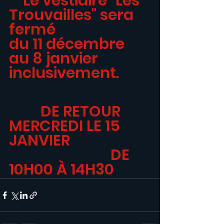
    Le vestiaire "Les 
Trouvailles" sera 
fermé 
du 11 décembre 
au 8 janvier 
inclusivement.
         DE RETOUR 
MERCREDI LE 15 
JANVIER
                             DE 
10H00 À 14H30