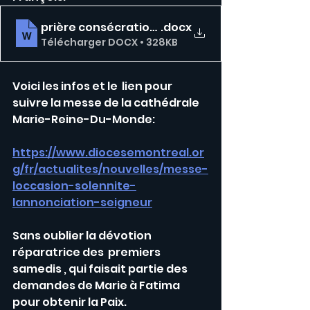
prière consécration russie 25 mars 22
.docx
Télécharger DOCX • 328KB
Voici les infos et le  lien pour 
suivre la messe de la cathédrale 
Marie-Reine-Du-Monde:
https://www.diocesemontreal.or
g/fr/actualites/nouvelles/messe-
loccasion-solennite-
lannonciation-seigneur
Sans oublier la dévotion 
réparatrice des  premiers 
samedis , qui faisait partie des 
demandes de Marie à Fatima 
pour obtenir la Paix.