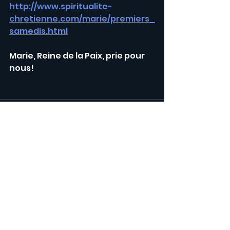
http://www.spiritualite-
chretienne.com/marie/premiers_
samedis.html
Marie, Reine de la Paix, prie pour 
nous!
Voir tout
Posts récents