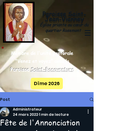
Paroisse
Saint-
y
Jean-Vianne
Église priante au cœur du
quartier Rosemont
Membre de l'unité pastorale
"Venez et voyez" avec la
Paroisse
Saint-Bonaventure
Dîme 2026
Post
Administrateur
24 mars 2022
1 min de lecture
Fête de l'Annonciation