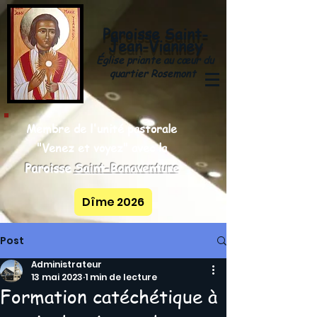
Paroisse
Saint-
y
Jean-Vianne
Église priante au cœur du
quartier Rosemont
Membre de l'unité pastorale
"Venez et voyez" avec la
Paroisse
Saint-Bonaventure
Dîme 2026
Post
Administrateur
13 mai 2023
1 min de lecture
Formation catéchétique à