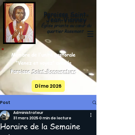
Paroisse
Saint-
y
Jean-Vianne
Église priante au cœur du
quartier Rosemont
Membre de l'unité pastorale
"Venez et voyez" avec la
Paroisse
Saint-Bonaventure
Dîme 2026
Post
Administrateur
31 mars 2025
0 min de lecture
Horaire de la Semaine