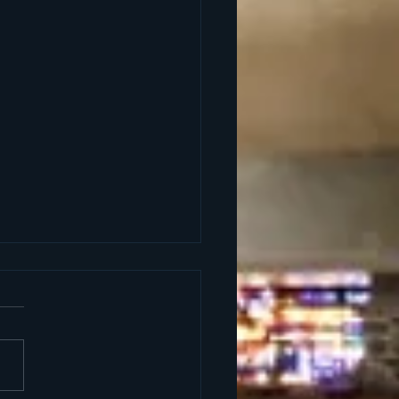
ire du temps de Noël
mbre: 17h00 St-
ture 20h00 St-
-Vianney 25 décembre:
St-Jean-Vianney 11h00