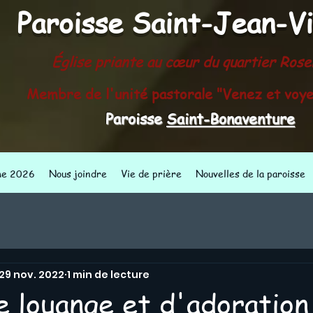
Paroisse
Saint-Jean-V
Église priante au cœur du quartier Ros
Membre de l'unité pastorale "Venez et voye
Paroisse
Saint-Bonaventure
me 2026
Nous joindre
Vie de prière
Nouvelles de la paroisse
29 nov. 2022
1 min de lecture
e louange et d'adoration