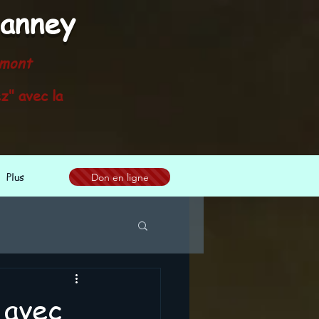
ianne
y
emont
z" avec la
Plus
Don en ligne
 avec