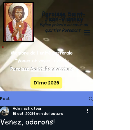
Paroisse
Saint-
y
Jean-Vianne
Église priante au cœur du
quartier Rosemont
Membre de l'unité pastorale
"Venez et voyez" avec la
Paroisse
Saint-Bonaventure
Dîme 2026
Post
Administrateur
19 oct. 2021
1 min de lecture
Venez, adorons!